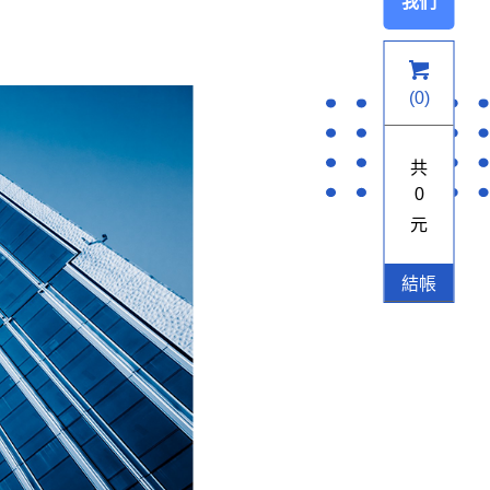
我們
(
0
)
共
0
元
結帳